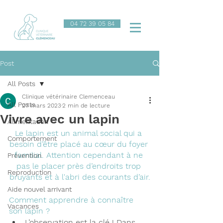
04 72 39 05 84
Post
All Posts
Clinique vétérinaire Clemenceau
All Posts
27 mars 2023
2 min de lecture
Vivre avec un lapin
Alimentation
Le lapin est un animal social qui a 
Comportement
besoin d’être placé au cœur du foyer 
familial. Attention cependant à ne 
Prévention
pas le placer près d’endroits trop 
Reproduction
bruyants et à l'abri des courants d’air.
Aide nouvel arrivant
Comment apprendre à connaître 
Vacances
son lapin ?
L’observation est la clé ! Dans 