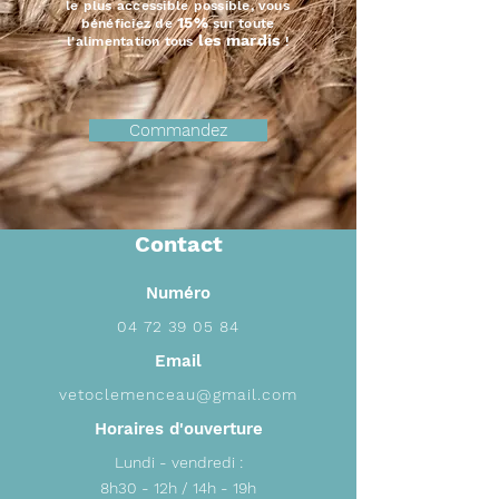
le plus accessible possible, vous
15%
bénéficiez de
sur toute
les mardi
s
l'alimentation tous
!
Commandez
Contact
Numéro
04 72 39 05 84
Email
vetoclemenceau@gmail.com
Horaires d'ouverture
Lundi - vendredi :
8h30 - 12h / 14h - 19h