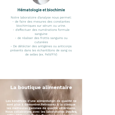
Hématologie et biochimie
Notre laboratoire d'analyse nous permet:
- de faire des mesures des constantes
biochimiques sur sérum ou urine.
- d'effectuer des numérations formule
sanguine
- de réaliser des frottis sanguins ou
cutanées
- De détécter des antigènes ou anticorps
présents dans les échantillons de sang ou
de selles (ex. FelV/FiV)
La boutique alimentaire
Les bénéfices d'une alimentation de qualité ne
sont plus à démontrer.Retrouvez à la clinique
les meilleures gammes de qualité vétérinaire.
Nous collaborons avec les laboratoires
Dechra
,