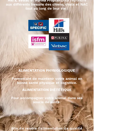
Hill's
,
Virbac
et
Purina Proplan
pour répondre
aux différents besoins des chiens, chats et NAC
tout au long de leur vie :
ALIMENTATION PHYSIOLOGIQUE
Permettant de maintenir
votre animal en
bonne santé physique et cognitive.
ALIMENTATION DIÉTÉTIQUE
Pour accompagner votre animal dans ses
soucis de santé.
Afin de rendre l'alimentation de qualité