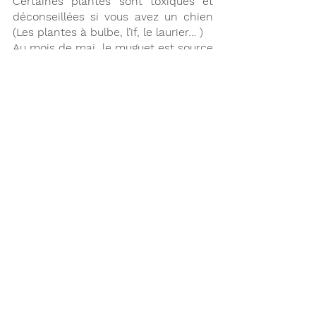
Certaines plantes sont toxiques et 
déconseillées si vous avez un chien 
(Les plantes à bulbe, l’if, le laurier… )
Au mois de mai, le muguet est source 
d’intoxication pour le chat.
Les piscines
La nage n’est pas innée chez le chien 
et tous les chiens ne savent pas 
nager. ll aura le réflexe d’utiliser ses 
pattes comme propulseur, par 
instinct de survie. 
Les races de chiens aux pattes 
courtes et au museau aplati (Carlin, 
cavalier king Charles…) ont des 
difficultés physiques pour nager.Il 