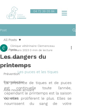
04 72 39 05 84
Post
All Posts
Clinique vétérinaire Clemenceau
All Posts
27 mars 2023
3 min de lecture
Les dangers du
Alimentation
printemps
Comportement
Les puces et les tiques
Prévention
Reproduction
La présence de tiques et de puces 
est continuelle toute l’année, 
Aide nouvel arrivant
cependant le printemps est la saison 
Vacances
où elles prolifèrent le plus. Elles se 
nourrissent du sang de votre 