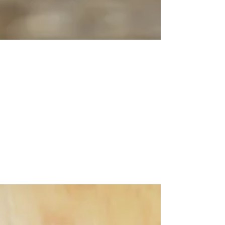
27 mars 2023
2 min de lecture
Vivre avec un lapin
Le lapin est un animal social qui a besoin
d’être placé au cœur du foyer familial.
Attention cependant à ne pas le placer
près d’endroits...